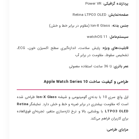
پردازنده گرافیکی:
Power VR
صفحه‌نمایش:
Retina LTPO3 OLED
جنس بدنه:
Ion-X Glass (مقاوم در برابر خط و خش)
سیستم‌عامل:
watchOS 11
قابلیت‌های ویژه:
پایش سلامت، اندازه‌گیری سطح اکسیژن خون، ECG،
تشخیص سقوط، مقاومت در برابر آب
عمر باتری:
تا 36 ساعت استفاده معمولی
طراحی و کیفیت ساخت Apple Watch Series 10
اپل واچ سری 10 با بدنه‌ی آلومینیومی و شیشه
Ion-X Glass
طراحی شده
است که مقاومت بیشتری در برابر ضربه و خط و خش دارد. نمایشگر
Retina
LTPO3 OLED
با روشنایی بالا و نرخ تازه‌سازی متغیر، تجربه‌ای فوق‌العاده
برای کاربران فراهم می‌کند.
مزایای طراحی: