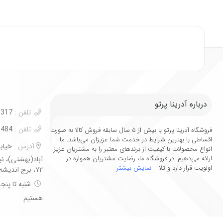
درباره آدرینا پرتو
تلفن :
09122003317
تلفن :
02188440484
فروشگاه آدرینا پرتو با بیش از ۵ سال سابقه فروش کالا به صورت
اقساطی با بهترین شرایط در خدمت شما عزیزان می‌باشد. ما
آدرس :
خیاب
انواع محصولات با کیفیت از برندهای معتبر را به مشتریان عزیز
ارائه می‌دهیم. در فروشگاه ما، رضایت مشتریان همواره در
آباد(بهشتی)، ن
اولویت قرار دارد و تلا
نمایش بیشتر
۷۲، برج اندیشه، طبقه اول
هستیم