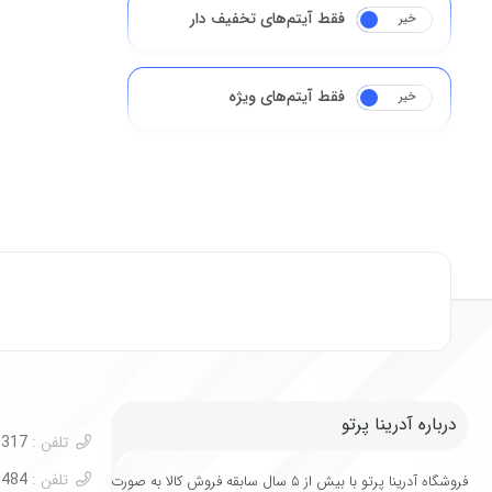
فقط آیتم‌های تخفیف دار
خیر
بله
فقط آیتم‌های ویژه
خیر
بله
درباره آدرینا پرتو
تلفن :
09122003317
تلفن :
02188440484
فروشگاه آدرینا پرتو با بیش از ۵ سال سابقه فروش کالا به صورت