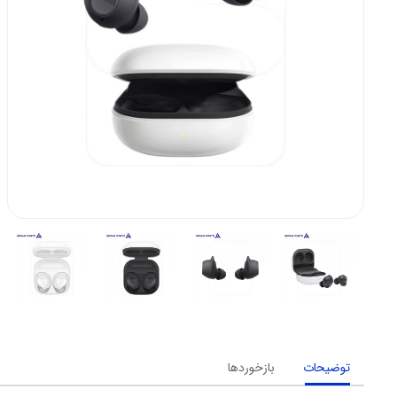
توضیحات
بازخوردها