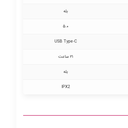
بله
۵.۰
USB Type-C
۲۱ ساعت
بله
IPX2