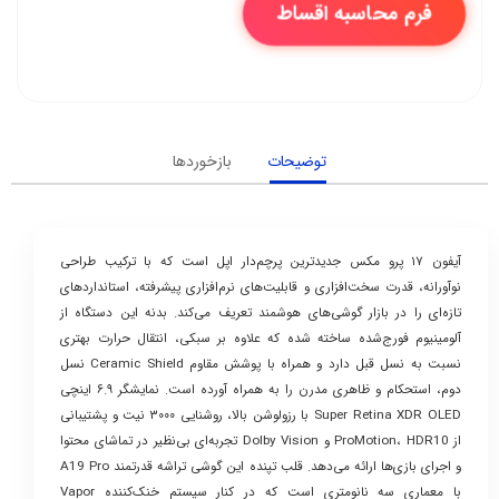
فرم محاسبه اقساط
توضیحات
بازخوردها
آیفون ۱۷ پرو مکس جدیدترین پرچم‌دار اپل است که با ترکیب طراحی
نوآورانه، قدرت سخت‌افزاری و قابلیت‌های نرم‌افزاری پیشرفته، استانداردهای
تازه‌ای را در بازار گوشی‌های هوشمند تعریف می‌کند. بدنه این دستگاه از
آلومینیوم فورج‌شده ساخته شده که علاوه بر سبکی، انتقال حرارت بهتری
نسبت به نسل قبل دارد و همراه با پوشش مقاوم Ceramic Shield نسل
دوم، استحکام و ظاهری مدرن را به همراه آورده است. نمایشگر ۶.۹ اینچی
Super Retina XDR OLED با رزولوشن بالا، روشنایی ۳۰۰۰ نیت و پشتیبانی
از ProMotion، HDR10 و Dolby Vision تجربه‌ای بی‌نظیر در تماشای محتوا
و اجرای بازی‌ها ارائه می‌دهد. قلب تپنده این گوشی تراشه قدرتمند A19 Pro
با معماری سه نانومتری است که در کنار سیستم خنک‌کننده Vapor