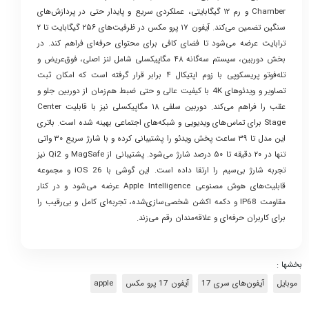
Chamber و رم ۱۲ گیگابایتی، عملکردی سریع و پایدار حتی در پردازش‌های
سنگین تضمین می‌کند. آیفون ۱۷ پرو مکس در ظرفیت‌های ۲۵۶ گیگابایت تا ۲
ترابایت عرضه می‌شود تا فضای کافی برای محتوای حرفه‌ای فراهم کند. در
بخش دوربین، سیستم سه‌گانه ۴۸ مگاپیکسلی شامل لنز اصلی، فوق‌عریض و
تله‌فوتو پریسکوپی با زوم اپتیکال ۴ برابر قرار گرفته است که امکان ثبت
تصاویر و ویدئوهای 4K با کیفیت عالی و حتی ضبط هم‌زمان از دوربین جلو و
عقب را فراهم می‌کند. دوربین سلفی ۱۸ مگاپیکسلی نیز با قابلیت Center
Stage برای تماس‌های ویدیویی و شبکه‌های اجتماعی بهینه شده است. باتری
این مدل تا ۳۹ ساعت پخش ویدئو را پشتیبانی کرده و با شارژ سریع ۳۰ واتی
تنها در ۲۰ دقیقه تا ۵۰ درصد شارژ می‌شود. پشتیبانی از MagSafe و Qi2 نیز
تجربه شارژ بی‌سیم را ارتقا داده است. این گوشی با iOS 26 و مجموعه
قابلیت‌های هوش مصنوعی Apple Intelligence عرضه می‌شود و در کنار
مقاومت IP68 و دکمه اکشن شخصی‌سازی‌شده، تجربه‌ای کامل و بی‌رقیب را
برای کاربران حرفه‌ای و علاقه‌مندان رقم می‌زند.
بخشها :
موبایل
آیفون‌های سری 17
آیفون 17 پرو مکس
apple