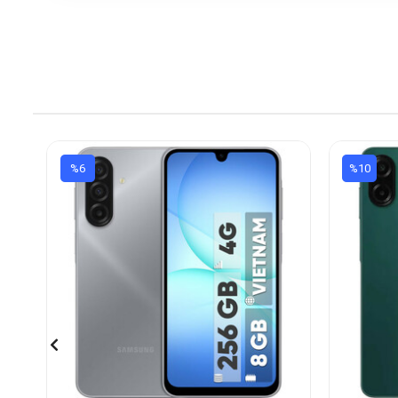
%6
%10