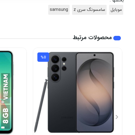
بخشها :
موبایل
سامسونگ سری z
samsung
محصولات مرتبط
%8