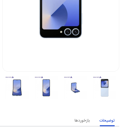
توضیحات
بازخوردها