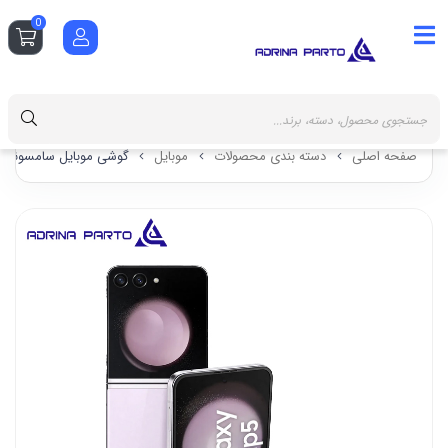
0
صفحه اصلی
دسته بندی محصولات
موبایل
گوشی موبایل سامسونگ مدل Z Flip5 دو سیم کارت ظرفیت 512 گیگابایت 