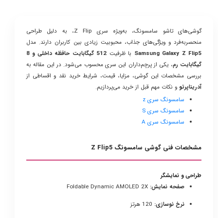
گوشی‌های تاشو سامسونگ، به‌ویژه سری Z Flip، به دلیل طراحی
منحصربه‌فرد و ویژگی‌های جذاب، محبوبیت زیادی بین کاربران دارند. مدل
Samsung Galaxy Z Flip5
با ظرفیت
512 گیگابایت حافظه داخلی و 8
گیگابایت رم
، یکی از پرچم‌داران این سری محسوب می‌شود. در این مقاله به
بررسی مشخصات این گوشی، مزایا، قیمت، شرایط خرید نقد و اقساطی از
آدریناپرتو
و نکات مهم قبل از خرید می‌پردازیم.
سامسونگ سری z
سامسونگ سری S
سامسونگ سری A
مشخصات فنی گوشی سامسونگ Z Flip5
طراحی و نمایشگر
صفحه نمایش:
Foldable Dynamic AMOLED 2X
نرخ نوسازی:
120 هرتز