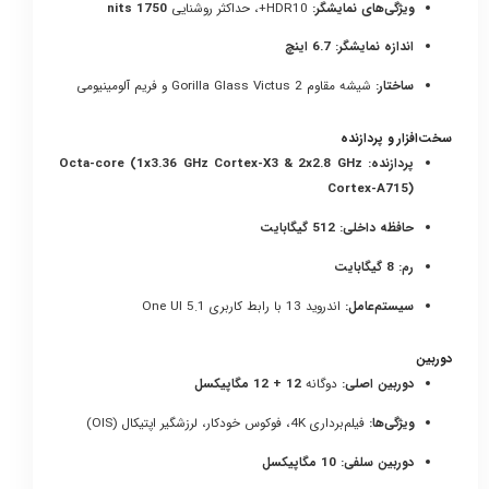
ویژگی‌های نمایشگر:
HDR10+، حداکثر روشنایی
1750 nits
اندازه نمایشگر:
6.7 اینچ
ساختار:
شیشه مقاوم Gorilla Glass Victus 2 و فریم آلومینیومی
سخت‌افزار و پردازنده
پردازنده:
Octa-core (1x3.36 GHz Cortex-X3 & 2x2.8 GHz
Cortex-A715)
حافظه داخلی:
512 گیگابایت
رم:
8 گیگابایت
سیستم‌عامل:
اندروید 13 با رابط کاربری One UI 5.1
دوربین
دوربین اصلی:
دوگانه
12 + 12 مگاپیکسل
ویژگی‌ها:
فیلم‌برداری 4K، فوکوس خودکار، لرزشگیر اپتیکال (OIS)
دوربین سلفی:
10 مگاپیکسل