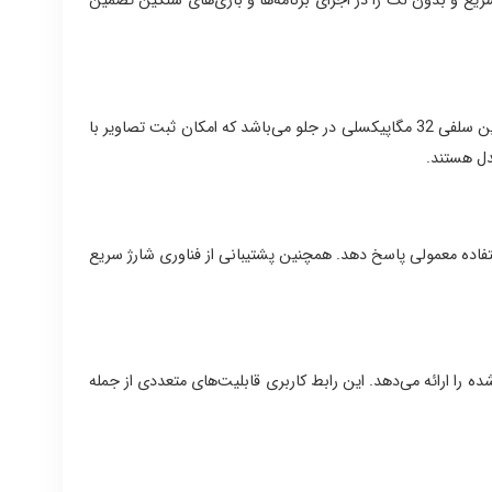
2x4.32 GHz Oryon V2 Phoenix L + 5x3.53 GHz Ory) بهره می‌برد که عملکردی سریع و بدون لگ را در اجرای برنامه‌ها و بازی‌های سنگین تضمین
یکی از نقاط قوت اصلی گوشی S25 Edge، دوربین پیشرفته آن است. این گوشی مجهز به دوربین دوگانه 200+12 مگاپیکسلی در پشت و یک دوربین سلفی 32 مگاپیکسلی در جلو می‌باشد که امکان ثبت تصاویر با
امل را با استفاده معمولی پاسخ دهد. همچنین پشتیبانی از فناوری شارژ سریع
تجربه‌ای روان، کاربرپسند و سفارشی‌سازی‌شده را ارائه می‌دهد. این رابط کاربری قابلیت‌های متعددی از جمله