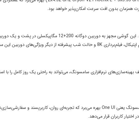
این گوشی از پردازنده قدرتمند 7 هسته‌ای (on V2 Phoenix M
یگر ویژگی‌های دوربین این مدل هستند.
ی‌آمپر ساعت است که به لطف بهینه‌سازی‌های نرم‌افزاری سامسونگ، می‌تواند به راحتی یک روز ک
S25 Edge از جدیدترین نسخه اندروید و رابط کاربری اختصاصی سامسونگ یعنی One UI بهره می‌برد که 
ختیار کاربران قرار می‌دهد.