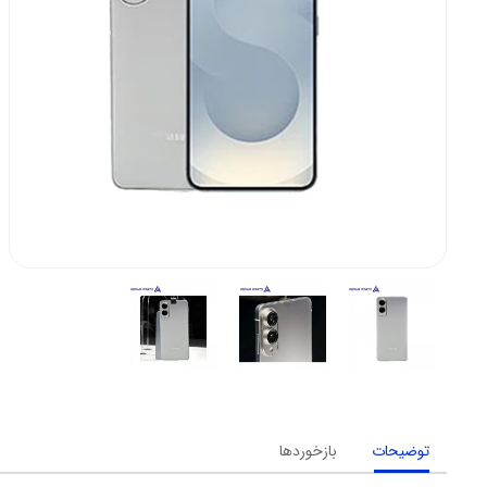
توضیحات
بازخوردها