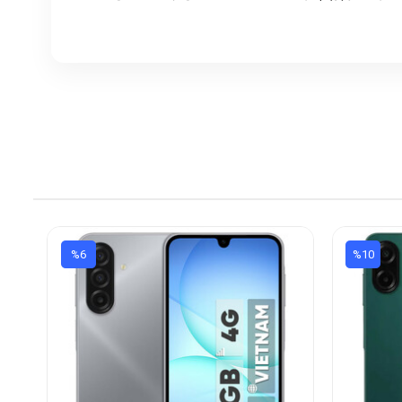
%6
%10