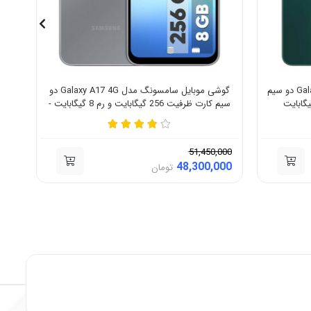
گوشی موبایل سامسونگ مدل Galaxy A07 دو سیم
گوشی موبایل سامسونگ مدل Galaxy A17 4G دو
سیم کارت ظرفیت 256 گیگابایت و رم 8 گیگابایت -
ویتنام
000
51,450,000
00
48,300,000
تومان